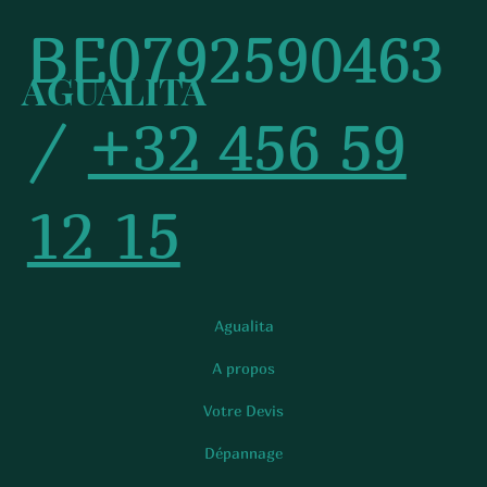
TVA :
BE0792590463
AGUALITA
/
+32 456 59
12 15
Agualita
A propos
Votre Devis